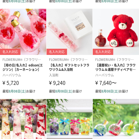
美しいラッピングでお届け
FLOWERiUM®専用の美しいラッピングでお届けいたします。想い
が一層伝わること間違いなしです。
ご注意事項
熨斗の対応はできかねますため、ご了承くださいませ。
商品詳細情報
サイズ
高さ74mm 直径72mm
材質
ガラス