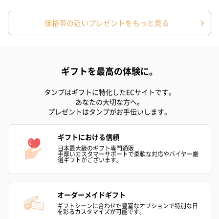
価格帯の近いプレゼントをもっと見る
ハンドクリーム3本セッ
シャワージェル＆ハン
シャワージェ
ト【ありがとう】
ドクリーム（ピンクグ
ドクリーム（
ギフトを最高の体験に。
（1,100円）
レープフルーツ）
ッシュローズ）（
（2,145円）
円）
タンプはギフトに特化したECサイトです。
あなたの大切な方へ。
プレゼントはタンプがお手伝いします。
リラックスグッズ
リラックスグッズを同梱してお届けします。
ギフトにおける信頼
日本最大級のギフト専門通販
手厚いカスタマーサポートで柔軟な対応やバイヤー厳
選ギフトがございます。
オーダーメイドギフト
ギフトシーンに合わせた豊富なオプションで特別な日
を彩るカスタマイズが可能です。