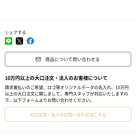
昼間もガラスの中で揺れる花びらの美しさを楽しめます
昼間など明るいところでも、もちろん美しさは健在です。キャン
シェアする
ドルオイルの中でゆらゆらと揺れる花びらを楽しむことができま
す。
商品について問い合わせる
自分の好みに変えられます
10万円以上の大口注文・法人のお客様について
請求書払いのご希望、ロゴ等オリジナルデータの名入れ、10万円
キャンドル液をつぎ足して、いつまでも使えるのはもちろん、中
以上の大口注文に関しまして、専門スタッフが対応いたしますの
で、以下フォームよりお問い合わせください。
のお花を自分好みに変えることだってできます。贈られた方の好
みに合わせて何パターンにでも変えられる点は、ギフトに最適で
大口注文・法人のお問い合わせはこちら
す。