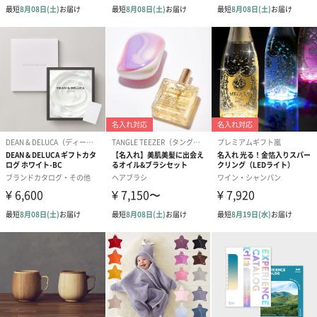
紅茶・コーヒー・スイーツを同梱してお届けいたします。ギフト
への＋αにおすすめです。
アールグレイ（HAPPY
アールグレイティー
フルーツティー
BIRTHDAY TO YOU）
（660円）
円）
（660円）
スイーツ
スイーツを同梱してお届けいたします。ギフトへの＋αにおすすめ