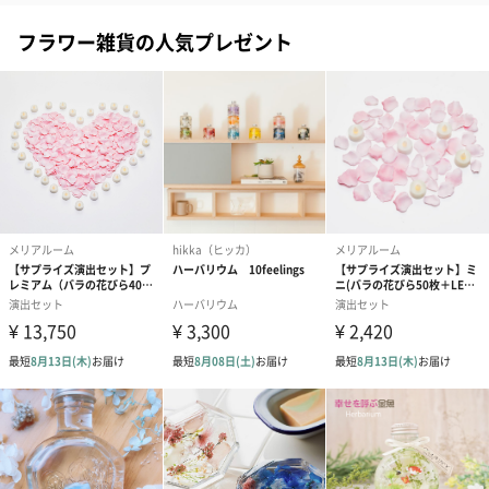
フラワー雑貨の人気プレゼント
ブライダルロリポップ
ブライダルロリポップ
夫婦箸と箸置
ドレス（いちご味)
タキシード（コーラ味)
（2,420円）
（1,122円）
（1,122円）
生花
生花のブーケを同梱します。
※9-15時にご注文いただく場合、最短のお届け可能日が通常より
も1日遅くなります。