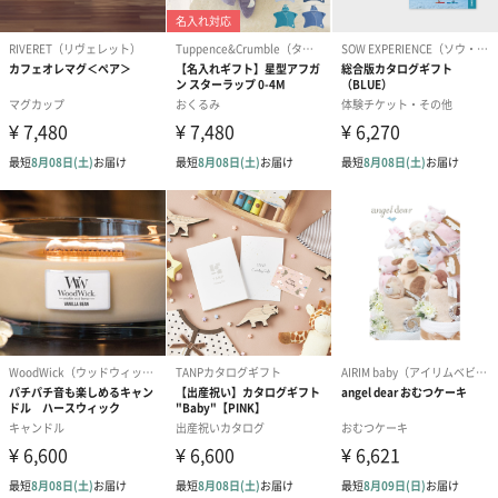
です。
ゼリーバウム カット
麦わらパンダバウム
3層デザート 
（レモン＆紅茶）（432
（バナナ味）（540円）
ェ〜国産フル
円）
り〜 3号（86
スキンケアグッズ
スキンケアグッズを同梱してお届けします。