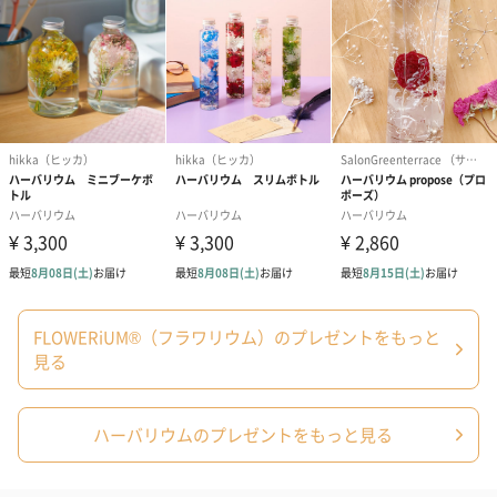
写真付きメッセージカ
写真付きメッセージカ
【誕生日】Hap
ード（680円）
ード（Thank you）ピ
Birthday ホ
ンク（680円）
刷なし）（11
結婚祝いちょい足しギフト
結婚祝いギフトへの＋αにおすすめです。新生活を彩るギフトオプ
FLOWERiUM®（フラワリウム）のプレゼントをもっと
ションをご用意いたしました。
見る
商品と同梱してお届けいたします。
ハーバリウムのプレゼントをもっと見る