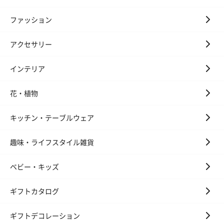
お酒
お酒を同梱してお届けいたします。
ファッション
※20歳未満の方への酒類の販売はいたしません。
アクセサリー
インテリア
花・植物
キッチン・テーブルウェア
プレミアムビール イネ
実楽山田錦 特別純米
ジョニ－ウォ
ディット（712円）
酒（655円）
ブラック１２年（
趣味・ライフスタイル雑貨
円）
ベビー・キッズ
おつまみ・その他
ギフトカタログ
お酒にぴったりのおつまみ・サプリを同梱してお届けいたしま
す。
ギフトデコレーション