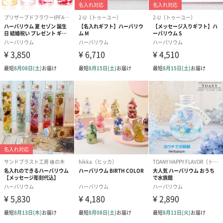
付属品
300mlキャンドルオイル付き
お届けについ
ガラスボトルにお花がセットされた状態でお届けしま
て
す。
ご使用の際は付属のキャンドルオイルをご自身で注入
してください。
注意事項
※使用している素材は変更になる場合がございます。
内容物については自然由来のものを使用しているた
め、色や形状は1つ1つ異なります。
また、なるべくイメージに相違がないものが選別され
ていますが、その時期によって用意できるものが変わ
るため季節によっても異なります。
その時々の素材を使用した世界に1つしかない組み合わ
せを楽しんでいただけると幸いです。
※巾着は有料です。在庫状況によりお選びいただけな
い場合がございます。オプション選択画面にてご確認
ください。
商品オプション情報