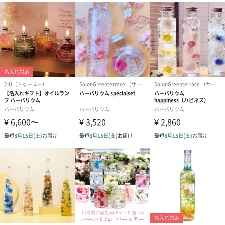
お届けボックスオプション
配送用のダンボールを装飾いたします。お相手のご住所に直接お
送りする際に人気のオプションです。お相手に直接手渡しする場
合は、紙袋との併用もおすすめです。
ダンボール装飾（ひま
ダンボール装飾（チュ
ダンボール装
わり）（720円）
ーリップ）（720円）
イトピンク×
ト）（580円）
紙袋
お渡し用の紙袋です。