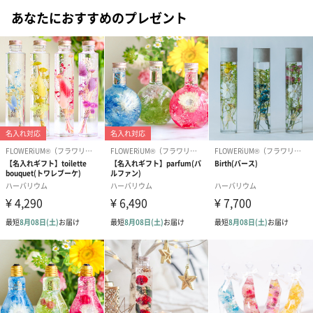
本物の花だけが持つ美しさを
あなたにおすすめのプレゼント
枯れることのないプリザーブトフラワーも良いですが、やはり本
物の花びらだけが持つ美しさがあるのもまた事実です。本物の花
びらを閉じ込めた贅沢さを贈りましょう。