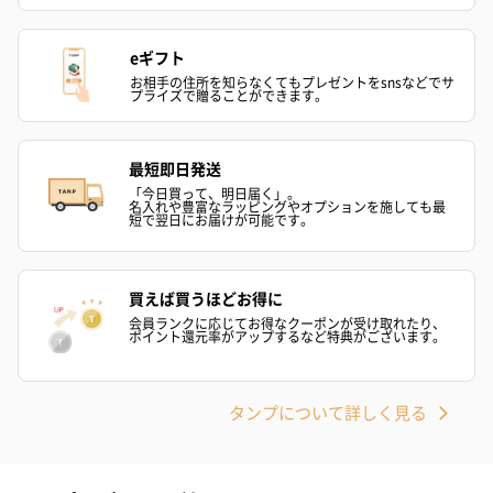
かき氷入浴剤4点セット
かき氷入浴剤4点セット
バスフラワー
（ブルー）（748円）
（イエロー）（748円）
【Thank you】
eギフト
円）
お相手の住所を知らなくてもプレゼントをsnsなどでサ
プライズで贈ることができます。
最短即日発送
ハンドタオル・ハンカチ
「今日買って、明日届く」。
名入れや豊富なラッピングやオプションを施しても最
ハンドタオル・ハンカチを同梱してお届けいたします。ギフトへ
短で翌日にお届けが可能です。
の＋αにおすすめです。
買えば買うほどお得に
会員ランクに応じてお得なクーポンが受け取れたり、
ポイント還元率がアップするなど特典がございます。
タンプについて詳しく見る
花束ハンドタオル（ピ
花束ハンドタオル（ブ
花束ハンドタ
ンク）（1,760円）
ルー）（1,760円）
ワイト）（1,7