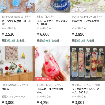
シーズンブーケ（ひま
ブーケ（ホワイトグリ
ブーケ（ピン
わり）（1,880円）
ーン）（1,650円）
（1,650円）
ドライフラワー・プリザーブドフラワー
自然のお花で作ったドライフラワー・プリザーブドフラワーを同
梱します。
一部花材が写真と異なる場合がございます。予めご了承くださ
い。パッケージに入れてお届けします。
プリザーブドフラワー
プリザーブドフラワー
アミュレット 
ブーケ（ピンク）
ブーケ（ブルー）
ク）（1,500円
（2,580円）
（2,580円）