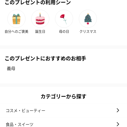
このプレゼントの利用シーン
キャンドル・お香
自分へのご褒美
誕生日
母の日
クリスマス
キャンドル・お香を同梱してお届けいたします。
このプレゼントにおすすめのお相手
義母
フラッグカプセル：イ
フラッグカプセル：イ
ショートイン
ンセンススティック
ンセンススティック
（GRAPE AND
カテゴリーから探す
（END）（880円）
（St.OSMANTHUS）
（880円）
（880円）
コスメ・ビューティー
食品・スイーツ