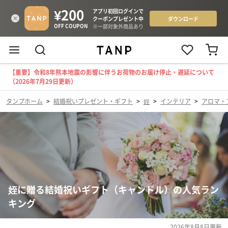
【重要】令和8年熊本地震の影響に伴うお荷物のお届け停止・遅延について
（2026年7月29日更新）
タンプホーム
>
結婚祝いプレゼント・ギフト
>
姪
>
インテリア
>
アロマ・
姪に贈る結婚祝いギフト（キャンドル）の人気ラン
キング
2026年8月8日
更新