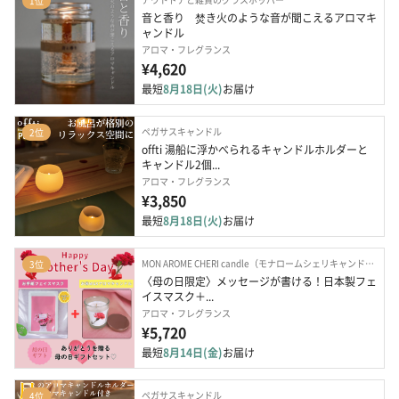
1位
音と香り　焚き火のような音が聞こえるアロマキ
ャンドル
アロマ・フレグランス
¥4,620
最短
8月18日(火)
お届け
ペガサスキャンドル
2位
offti 湯船に浮かべられるキャンドルホルダーと
キャンドル2個...
アロマ・フレグランス
¥3,850
最短
8月18日(火)
お届け
MON AROME CHERI candle（モナロームシェリキャンドル）
3位
〈母の日限定〉メッセージが書ける！日本製フェ
イスマスク＋...
アロマ・フレグランス
¥5,720
最短
8月14日(金)
お届け
ペガサスキャンドル
4位