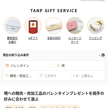
TANP GIFT SERVICE
最短翌日
eギフト
名前の刻印
メッセージ
ラッピング
お届け
カード
-
件
現在の絞り込み条件
バレンタイン
甥
精肉・肉加工...
こだわり
0 ~ 上限なし
¥
甥への精肉・肉加工品のバレンタインプレゼントを相手の
好みに合わせて選ぶ