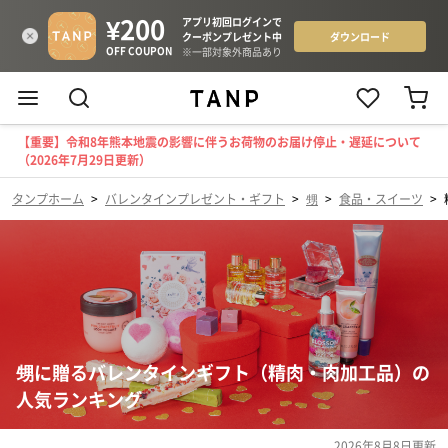
【重要】令和8年熊本地震の影響に伴うお荷物のお届け停止・遅延について
（2026年7月29日更新）
タンプホーム
>
バレンタインプレゼント・ギフト
>
甥
>
食品・スイーツ
>
甥に贈るバレンタインギフト（精肉・肉加工品）の
人気ランキング
2026年8月8日
更新