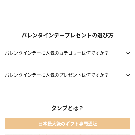
バレンタインデープレゼントの選び方
バレンタインデーに人気のカテゴリーは何ですか？
01 洋菓子・スイーツ
バレンタインデーに人気のプレゼントは何ですか？
02 メイクアップ
01 キューブラスク5個入 カラン
03 アルコール
タンプとは？
02 【名入れギフト】フラワーティントリップ［日本限定ピンクゴ
ールドパッケージ］
04 ファッション小物
日本最大級のギフト専門通販
03 ショコラフレナチュール
05 入浴剤・バスケア