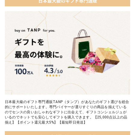
日本最大級のギフト専門通販
03 ショコラフレナチュール
05 入浴剤・バスケア
04 ＜クランチチョコレート＞ダーク＆ミルク＆キャラメル＆ホワ
イト 60g
05 葉山のショコラ・カロ＜4個入＞
日本最大級のギフト専門通販TANP（タンプ）があなたのギフト選びを総合
的にサポートいたします。専門バイヤーが選りすぐりの商品を揃えている
のでセンスの良いおしゃれなギフトに出会えて、ギフトコンシェルジュが
いるのでネットでも安心してギフトを購入できます。【25,000点以上の品
揃え】【ポイント還元最大5%】【最短即日発送】