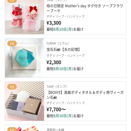
1位
母の日限定 Mother's day タグ付き ソープフラワ
ーブーケ
ボディソープ・ハンドソープ
¥3,300
最短
8月10日(月)
お届け
YURAM（ユラム）
2位
宝石石鹸【水の記憶】
ボディソープ・ハンドソープ
¥2,300
最短
8月10日(月)
お届け
TANP（タンプ）
3位
【BOX付】高級ボディタオル＆ボディ用ヴィーガ
ン石鹸
ボディソープ・ハンドソープ
¥7,700〜
最短
8月10日(月)
お届け
還暦祝い本舗
4位