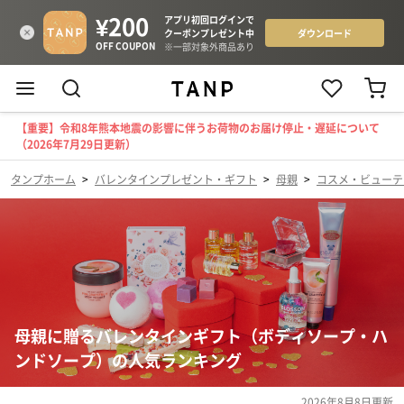
【重要】令和8年熊本地震の影響に伴うお荷物のお届け停止・遅延について
（2026年7月29日更新）
タンプホーム
>
バレンタインプレゼント・ギフト
>
母親
>
コスメ・ビューテ
母親に贈るバレンタインギフト（ボディソープ・ハ
ンドソープ）の人気ランキング
2026年8月8日
更新