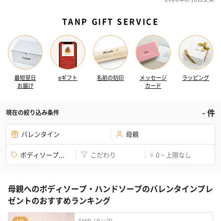
TANP GIFT SERVICE
最短翌日
eギフト
名前の刻印
メッセージ
ラッピング
お届け
カード
-
件
現在の絞り込み条件
バレンタイン
母親
ボディソープ...
こだわり
0 ~ 上限なし
¥
母親へのボディソープ・ハンドソープのバレンタインプレ
ゼントのおすすめランキング
TANP（タンプ）