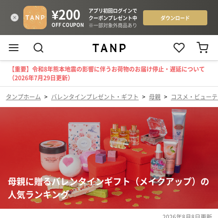
【重要】令和8年熊本地震の影響に伴うお荷物のお届け停止・遅延について
（2026年7月29日更新）
タンプホーム
>
バレンタインプレゼント・ギフト
>
母親
>
コスメ・ビューテ
母親に贈るバレンタインギフト（メイクアップ）の
人気ランキング
2026年8月8日
更新