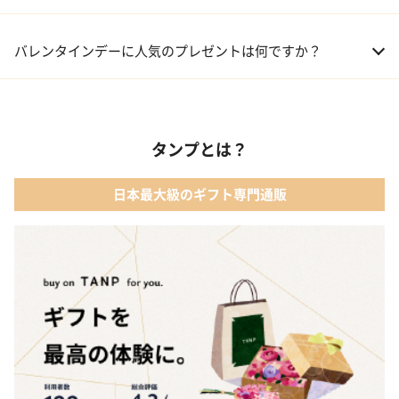
01 洋菓子・スイーツ
バレンタインデーに人気のプレゼントは何ですか？
02 メイクアップ
01 キューブラスク5個入 カラン
03 アルコール
タンプとは？
02 【名入れギフト】フラワーティントリップ［日本限定ピンクゴ
ールドパッケージ］
04 ファッション小物
日本最大級のギフト専門通販
03 ショコラフレナチュール
05 入浴剤・バスケア
04 ＜クランチチョコレート＞ダーク＆ミルク＆キャラメル＆ホワ
イト 60g
05 葉山のショコラ・カロ＜4個入＞