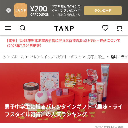
【重要】令和8年熊本地震の影響に伴うお荷物のお届け停止・遅延について
（2026年7月29日更新）
タンプホーム
>
バレンタインプレゼント・ギフト
>
男子中学生
>
趣味・ライ
男子中学生に贈るバレンタインギフト（趣味・ライ
フスタイル雑貨）の人気ランキング
2026年8月6日
更新