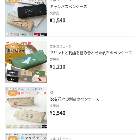
1位
キャンバスペンケース
文房具
¥1,540
エルコミューン
2位
プリントと刺繍を組み合わせた帆布のペンケース
文房具
¥1,210
KEI
3位
ito& 花々の刺繍のペンケース
文房具
¥1,540
エルコミューン
4位