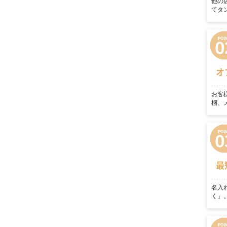
他の
てタ
オ
お客
梱、
最
名入
く」