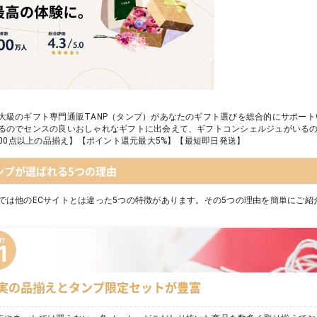
大級のギフト専門通販TANP（タンプ）があなたのギフト選びを総合的にサポー
るのでセンスの良いおしゃれなギフトに出会えて、ギフトコンシェルジュがいる
,000点以上の品揃え】【ポイント還元最大5%】【最短即日発送】
ンプが選ばれる5つの理由
では他のECサイトとは違った5つの特徴があります。その5つの理由を簡単にご紹
実の品揃えとタンプ限定セットが豊富