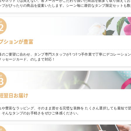
店やネットでは買えない、各メーカーがこだわり抜いた商品を数多く取り揃えてお
ンプがぴったりの商品を提案いたします。シーン毎に適切なタンプ限定セットも数
プションが豊富
様のご要望に合わせ、タンプ専門スタッフが1つ1つ手作業で丁寧にデコレーショ
メッセージカード、のしまで対応！
短翌日お届け
れや豊富なラッピング、そのまま渡せる完璧な装飾を たくさん選択しても最短で
。そんなタンプのお手軽さをぜひご体感ください。