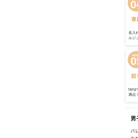
専
名入
ルジ
絞
ta
満点
男
バ