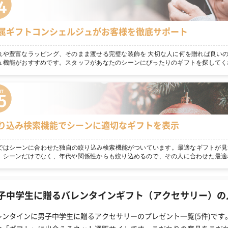
属ギフトコンシェルジュがお客様を徹底サポート
れや豊富なラッピング、そのまま渡せる完璧な装飾を 大切な人に何を贈れば良いの
ュ機能がおすすめです。スタッフがあなたのシーンにぴったりのギフトを探してく
り込み検索機能でシーンに適切なギフトを表示
npではシーンに合わせた独自の絞り込み検索機能がついています。最適なギフトが見
！シーンだけでなく、年代や関係性からも絞り込めるので、その人に合わせた最適
子中学生に贈るバレンタインギフト（アクセサリー）の人
レンタインに男子中学生に贈るアクセサリーのプレゼント一覧(5件)です