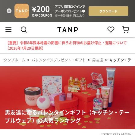
【重要】令和8年熊本地震の影響に伴うお荷物のお届け停止・遅延について
（2026年7月29日更新）
タンプホーム
>
バレンタインプレゼント・ギフト
>
男友達
>
キッチン・テー
男友達に贈るバレンタインギフト（キッチン・テー
ブルウェア）の人気ランキング
2026年8月7日
更新