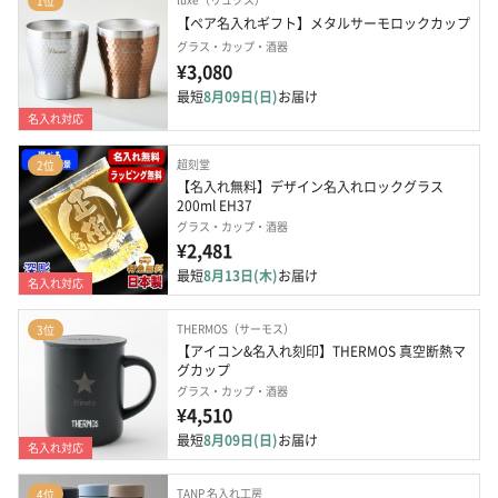
1位
【ペア名入れギフト】メタルサーモロックカップ
グラス・カップ・酒器
¥3,080
最短
8月09日(日)
お届け
名入れ対応
超刻堂
2位
【名入れ無料】デザイン名入れロックグラス 
200ml EH37
グラス・カップ・酒器
¥2,481
最短
8月13日(木)
お届け
名入れ対応
THERMOS（サーモス）
3位
【アイコン&名入れ刻印】THERMOS 真空断熱マ
グカップ
グラス・カップ・酒器
¥4,510
最短
8月09日(日)
お届け
名入れ対応
TANP 名入れ工房
4位