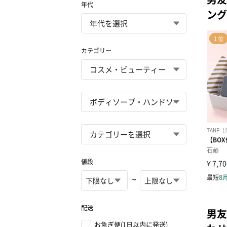
年代
ング
カテゴリー
値段
~
配送
男友
お急ぎ便(1日以内に発送)