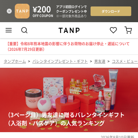
【重要】令和8年熊本地震の影響に伴うお荷物のお届け停止・遅延について
（2026年7月29日更新）
タンプホーム
>
バレンタインプレゼント・ギフト
>
男友達
>
コスメ・ビュー
（3ページ目）男友達に贈るバレンタインギフト
（入浴剤・バスケア）の人気ランキング
2026年8月10日
更新