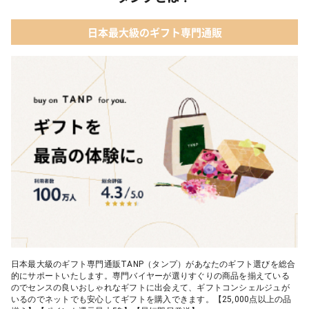
ールドパッケージ］
04 ファッション小物
日本最大級のギフト専門通販
03 ショコラフレナチュール
05 入浴剤・バスケア
04 ＜クランチチョコレート＞ダーク＆ミルク＆キャラメル＆ホワ
イト 60g
05 葉山のショコラ・カロ＜4個入＞
日本最大級のギフト専門通販TANP（タンプ）があなたのギフト選びを総合
的にサポートいたします。専門バイヤーが選りすぐりの商品を揃えている
のでセンスの良いおしゃれなギフトに出会えて、ギフトコンシェルジュが
いるのでネットでも安心してギフトを購入できます。【25,000点以上の品