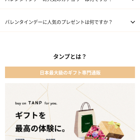
01 洋菓子・スイーツ
バレンタインデーに人気のプレゼントは何ですか？
02 メイクアップ
01 キューブラスク5個入 カラン
03 アルコール
タンプとは？
02 【名入れギフト】フラワーティントリップ［日本限定ピンクゴ
ールドパッケージ］
04 ファッション小物
日本最大級のギフト専門通販
03 ショコラフレナチュール
05 入浴剤・バスケア
04 ＜クランチチョコレート＞ダーク＆ミルク＆キャラメル＆ホワ
イト 60g
05 葉山のショコラ・カロ＜4個入＞