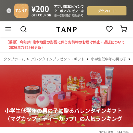
【重要】令和8年熊本地震の影響に伴うお荷物のお届け停止・遅延について
（2026年7月29日更新）
タンプホーム
>
バレンタインプレゼント・ギフト
>
小学生低学年の男の子
>
小学生低学年の男の子に贈るバレンタインギフト
（マグカップ・ティーカップ）の人気ランキング
2026年8月5日
更新