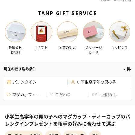
TANP GIFT SERVICE
最短翌日
eギフト
名前の刻印
メッセージ
ラッピング
お届け
カード
-
件
現在の絞り込み条件
バレンタイン
小学生高学年の男の子
マグカップ・...
こだわり
0 ~ 上限なし
¥
小学生高学年の男の子へのマグカップ・ティーカップのバ
レンタインプレゼントを相手の好みに合わせて選ぶ