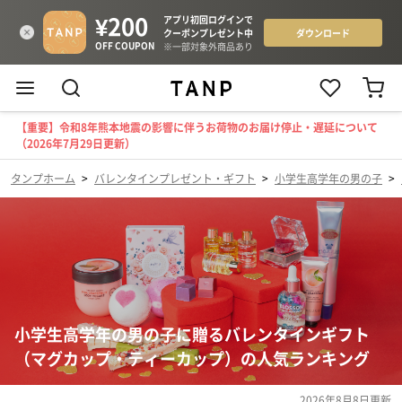
【重要】令和8年熊本地震の影響に伴うお荷物のお届け停止・遅延について
（2026年7月29日更新）
タンプホーム
>
バレンタインプレゼント・ギフト
>
小学生高学年の男の子
>
小学生高学年の男の子に贈るバレンタインギフト
（マグカップ・ティーカップ）の人気ランキング
2026年8月8日
更新