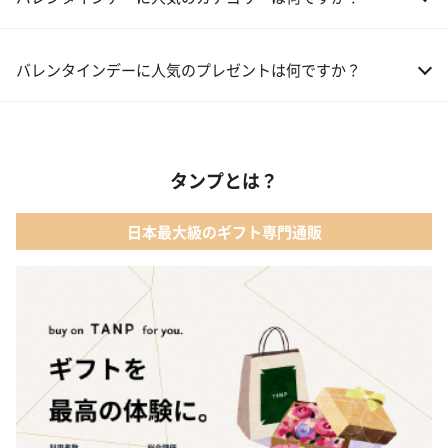
01 洋菓子・スイーツ
バレンタインデーに人気のプレゼントは何ですか？
02 メイクアップ
01 キューブラスク5個入 カラン
03 アルコール
タンプとは？
02 【名入れギフト】フラワーティントリップ［日本限定ピンクゴ
ールドパッケージ］
04 ファッション小物
日本最大級のギフト専門通販
03 ショコラフレナチュール
05 入浴剤・バスケア
04 ＜クランチチョコレート＞ダーク＆ミルク＆キャラメル＆ホワ
イト 60g
05 葉山のショコラ・カロ＜4個入＞