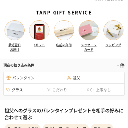
TANP GIFT SERVICE
最短翌日
eギフト
名前の刻印
メッセージ
ラッピング
お届け
カード
-
件
現在の絞り込み条件
バレンタイン
祖父
グラス
こだわり
0 ~ 上限なし
¥
祖父へのグラスのバレンタインプレゼントを相手の好みに
合わせて選ぶ