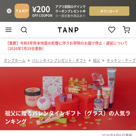
【重要】令和8年熊本地震の影響に伴うお荷物のお届け停止・遅延について
（2026年7月29日更新）
タンプホーム
>
バレンタインプレゼント・ギフト
>
祖父
>
キッチン・テーブ
祖父に贈るバレンタインギフト（グラス）の人気ラ
ンキング
2026年8月6日
更新