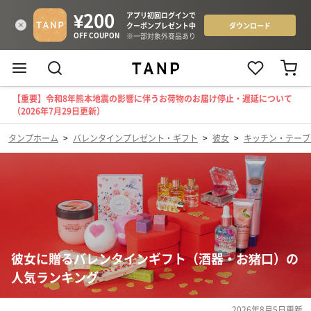
【重要】令和8年熊本地震の影響に伴うお荷物のお届け停止・遅延について
（2026年7月29日更新）
タンプホーム
>
バレンタインプレゼント・ギフト
>
彼女
>
キッチン・テーブ
彼女に贈るバレンタインギフト（酒器・お猪口）の
人気ランキング
2026年8月5日
更新