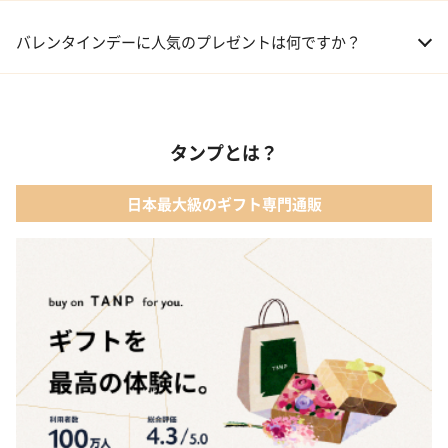
01 洋菓子・スイーツ
バレンタインデーに人気のプレゼントは何ですか？
02 メイクアップ
01 キューブラスク5個入 カラン
03 アルコール
タンプとは？
02 【名入れギフト】フラワーティントリップ［日本限定ピンクゴ
ールドパッケージ］
04 ファッション小物
日本最大級のギフト専門通販
03 ショコラフレナチュール
05 入浴剤・バスケア
04 ＜クランチチョコレート＞ダーク＆ミルク＆キャラメル＆ホワ
イト 60g
05 葉山のショコラ・カロ＜4個入＞