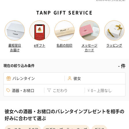
TANP GIFT SERVICE
最短翌日
eギフト
名前の刻印
メッセージ
ラッピング
お届け
カード
-
件
現在の絞り込み条件
バレンタイン
彼女
酒器・お猪口
こだわり
0 ~ 上限なし
¥
彼女への酒器・お猪口のバレンタインプレゼントを相手の
好みに合わせて選ぶ