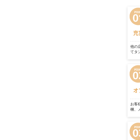
充
他の
てタ
オ
お客
梱、