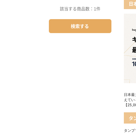
03 
日
該当する商品数：
1件
05 
04 
検索する
05 
日本最
えてい
【25
タ
タンプ