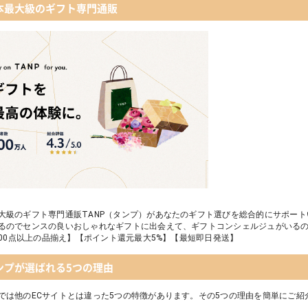
ショコラフレナチュール
本最大級のギフト専門通販
入浴剤・バスケア
＜クランチチョコレート＞ダーク＆ミルク＆キャラメル＆ホワイト 60g
葉山のショコラ・カロ＜4個入＞
大級のギフト専門通販TANP（タンプ）があなたのギフト選びを総合的にサポー
るのでセンスの良いおしゃれなギフトに出会えて、ギフトコンシェルジュがいる
,000点以上の品揃え】【ポイント還元最大5%】【最短即日発送】
ンプが選ばれる5つの理由
では他のECサイトとは違った5つの特徴があります。その5つの理由を簡単にご紹