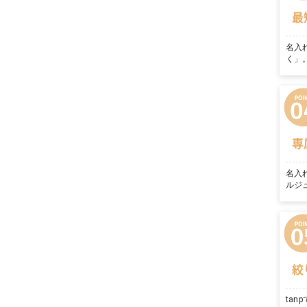
最
名入
く」
専
名入
ルジ
絞
ta