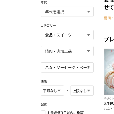
年代
せて
精肉
カテゴリー
プレ
値段
~
配送
お急ぎ便(1日以内に発送)