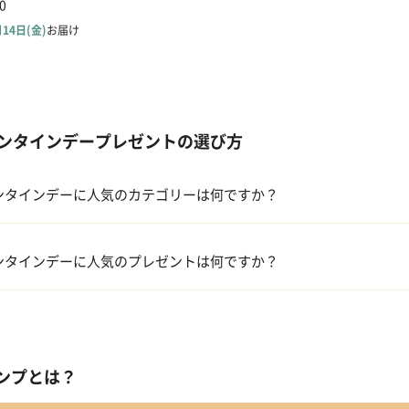
ンタインデープレゼントの選び方
ンタインデーに人気のカテゴリーは何ですか？
洋菓子・スイーツ
ンタインデーに人気のプレゼントは何ですか？
メイクアップ
キューブラスク5個入 カラン
アルコール
 【名入れギフト】フラワーティントリップ［日本限定ピンクゴールドパッ
ンプとは？
ファッション小物