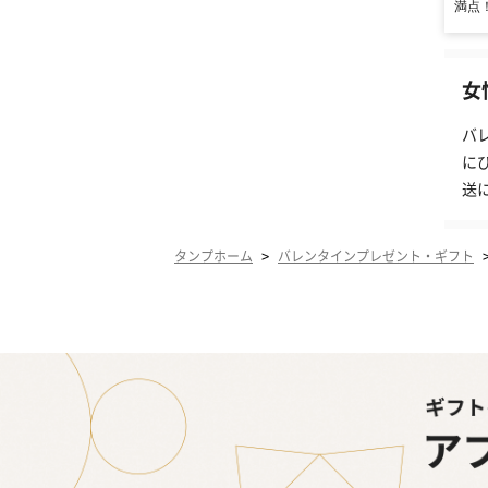
満点
女
バ
に
送
>
タンプホーム
バレンタインプレゼント・ギフト