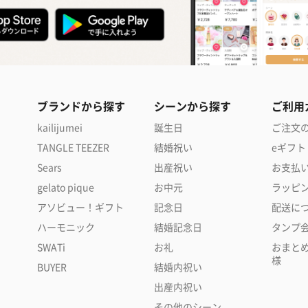
ブランドから探す
シーンから探す
ご利用
kailijumei
誕生日
ご注文
TANGLE TEEZER
結婚祝い
eギフト
Sears
出産祝い
お支払
gelato pique
お中元
ラッピ
アソビュー！ギフト
記念日
配送に
ハーモニック
結婚記念日
タンプ
SWATi
お礼
おまと
様
BUYER
結婚内祝い
出産内祝い
その他のシーン