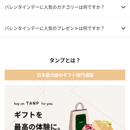
バレンタインデーに人気のカテゴリーは何ですか？
01 洋菓子・スイーツ
バレンタインデーに人気のプレゼントは何ですか？
02 メイクアップ
01 キューブラスク5個入 カラン
03 アルコール
タンプとは？
02 【名入れギフト】フラワーティントリップ［日本限定ピンクゴ
ールドパッケージ］
04 ファッション小物
日本最大級のギフト専門通販
03 ショコラフレナチュール
05 入浴剤・バスケア
04 ＜クランチチョコレート＞ダーク＆ミルク＆キャラメル＆ホワ
イト 60g
05 葉山のショコラ・カロ＜4個入＞