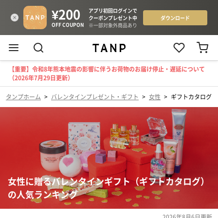
【重要】令和8年熊本地震の影響に伴うお荷物のお届け停止・遅延について
（2026年7月29日更新）
タンプホーム
>
バレンタインプレゼント・ギフト
>
女性
>
ギフトカタログ
女性に贈るバレンタインギフト（ギフトカタログ）
の人気ランキング
2026年8月6日
更新