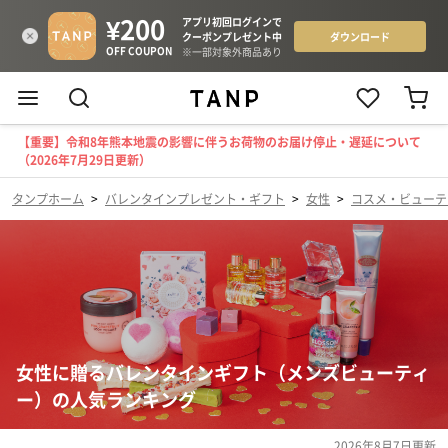
【重要】令和8年熊本地震の影響に伴うお荷物のお届け停止・遅延について
（2026年7月29日更新）
タンプホーム
>
バレンタインプレゼント・ギフト
>
女性
>
コスメ・ビューテ
女性に贈るバレンタインギフト（メンズビューティ
ー）の人気ランキング
2026年8月7日
更新