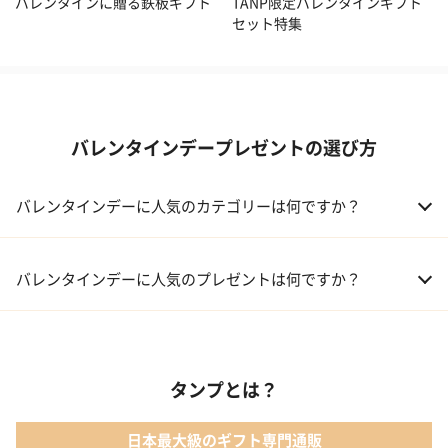
バレンタインに贈る鉄板ギフト
TANP限定バレンタインギフト
セット特集
バレンタインデープレゼントの選び方
バレンタインデーに人気のカテゴリーは何ですか？
01 洋菓子・スイーツ
バレンタインデーに人気のプレゼントは何ですか？
02 メイクアップ
01 キューブラスク5個入 カラン
03 アルコール
タンプとは？
02 【名入れギフト】フラワーティントリップ［日本限定ピンクゴ
ールドパッケージ］
04 ファッション小物
日本最大級のギフト専門通販