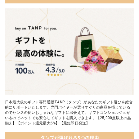
03 ショコラフレナチュール
05 入浴剤・バスケア
04 ＜クランチチョコレート＞ダーク＆ミルク＆キャラメル＆ホワ
イト 60g
05 葉山のショコラ・カロ＜4個入＞
日本最大級のギフト専門通販TANP（タンプ）があなたのギフト選びを総合
的にサポートいたします。専門バイヤーが選りすぐりの商品を揃えている
のでセンスの良いおしゃれなギフトに出会えて、ギフトコンシェルジュが
いるのでネットでも安心してギフトを購入できます。【25,000点以上の品
揃え】【ポイント還元最大5%】【最短即日発送】
タンプが選ばれる5つの理由