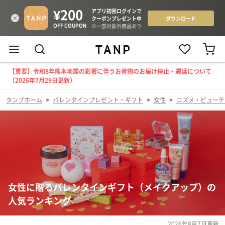
【重要】令和8年熊本地震の影響に伴うお荷物のお届け停止・遅延について
（2026年7月29日更新）
タンプホーム
>
バレンタインプレゼント・ギフト
>
女性
>
コスメ・ビューテ
女性に贈るバレンタインギフト（メイクアップ）の
人気ランキング
2026年8月7日
更新