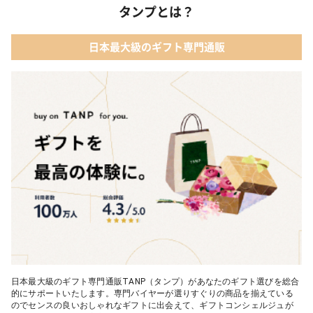
タンプとは？
02 【名入れギフト】フラワーティントリップ［日本限定ピンクゴ
ールドパッケージ］
04 ファッション小物
日本最大級のギフト専門通販
03 ショコラフレナチュール
05 入浴剤・バスケア
04 ＜クランチチョコレート＞ダーク＆ミルク＆キャラメル＆ホワ
イト 60g
05 葉山のショコラ・カロ＜4個入＞
日本最大級のギフト専門通販TANP（タンプ）があなたのギフト選びを総合
的にサポートいたします。専門バイヤーが選りすぐりの商品を揃えている
のでセンスの良いおしゃれなギフトに出会えて、ギフトコンシェルジュが