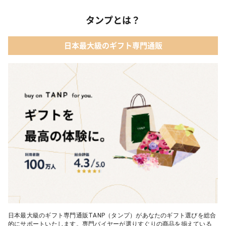
03 アルコール
タンプとは？
02 【名入れギフト】フラワーティントリップ［日本限定ピンクゴ
ールドパッケージ］
04 ファッション小物
日本最大級のギフト専門通販
03 ショコラフレナチュール
05 入浴剤・バスケア
04 ＜クランチチョコレート＞ダーク＆ミルク＆キャラメル＆ホワ
イト 60g
05 葉山のショコラ・カロ＜4個入＞
日本最大級のギフト専門通販TANP（タンプ）があなたのギフト選びを総合
的にサポートいたします。専門バイヤーが選りすぐりの商品を揃えている