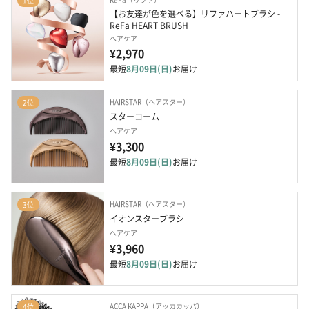
1位
【お友達が色を選べる】リファハートブラシ - 
ReFa HEART BRUSH
ヘアケア
¥2,970
最短
8月09日(日)
お届け
HAIRSTAR（ヘアスター）
2位
スターコーム
ヘアケア
¥3,300
最短
8月09日(日)
お届け
HAIRSTAR（ヘアスター）
3位
イオンスターブラシ
ヘアケア
¥3,960
最短
8月09日(日)
お届け
ACCA KAPPA（アッカカッパ）
4位