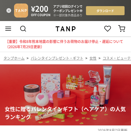
【重要】令和8年熊本地震の影響に伴うお荷物のお届け停止・遅延について
（2026年7月29日更新）
タンプホーム
>
バレンタインプレゼント・ギフト
>
女性
>
コスメ・ビューテ
女性に贈るバレンタインギフト（ヘアケア）の人気
ランキング
2026年8月7日
更新