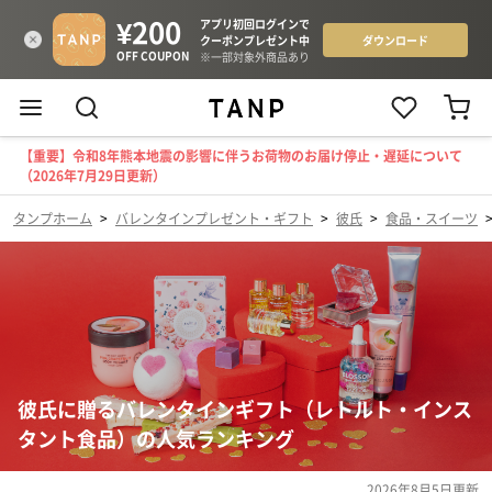
【重要】令和8年熊本地震の影響に伴うお荷物のお届け停止・遅延について
（2026年7月29日更新）
タンプホーム
>
バレンタインプレゼント・ギフト
>
彼氏
>
食品・スイーツ
彼氏に贈るバレンタインギフト（レトルト・インス
タント食品）の人気ランキング
2026年8月5日
更新