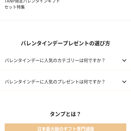
TANP限定バレンタインギフト
セット特集
バレンタインデープレゼントの選び方
バレンタインデーに人気のカテゴリーは何ですか？
01 洋菓子・スイーツ
バレンタインデーに人気のプレゼントは何ですか？
02 メイクアップ
01 キューブラスク5個入 カラン
03 アルコール
タンプとは？
02 【名入れギフト】フラワーティントリップ［日本限定ピンクゴ
ールドパッケージ］
04 ファッション小物
日本最大級のギフト専門通販