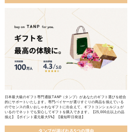
03 ショコラフレナチュール
05 入浴剤・バスケア
04 ＜クランチチョコレート＞ダーク＆ミルク＆キャラメル＆ホワ
イト 60g
05 葉山のショコラ・カロ＜4個入＞
日本最大級のギフト専門通販TANP（タンプ）があなたのギフト選びを総合
的にサポートいたします。専門バイヤーが選りすぐりの商品を揃えている
のでセンスの良いおしゃれなギフトに出会えて、ギフトコンシェルジュが
いるのでネットでも安心してギフトを購入できます。【25,000点以上の品
揃え】【ポイント還元最大5%】【最短即日発送】
タンプが選ばれる5つの理由