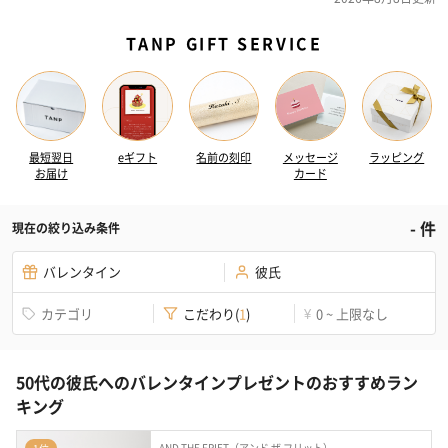
TANP GIFT SERVICE
最短翌日
eギフト
名前の刻印
メッセージ
ラッピング
お届け
カード
-
件
現在の絞り込み条件
バレンタイン
彼氏
カテゴリ
こだわり
(
1
)
0 ~ 上限なし
¥
50代の彼氏へのバレンタインプレゼントのおすすめラン
キング
AND THE FRIET（アンド ザ フリット）