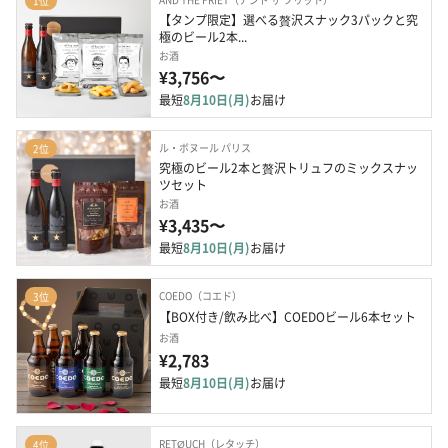
1位
【タンプ限定】選べる贅沢スナック3パックと究
極のビール2本...
お酒
¥3,756〜
最短
8月10日(月)
お届け
ル・ボヌール パリス
2位
究極のビール2本と贅沢トリュフのミックスナッ
ツセット
お酒
¥3,435〜
最短
8月10日(月)
お届け
COEDO（コエド）
3位
【BOX付き/飲み比べ】COEDOビール6本セット
お酒
¥2,783
最短
8月10日(月)
お届け
RETØUCH（レタッチ）
4位