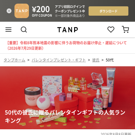
【重要】令和8年熊本地震の影響に伴うお荷物のお届け停止・遅延について
（2026年7月29日更新）
タンプホーム
>
バレンタインプレゼント・ギフト
>
彼氏
>
50代
50代の彼氏に贈るバレンタインギフトの人気ラン
キング
2026年8月8日
更新