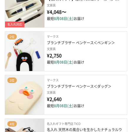
文房具
¥4,048〜
最短
8月08日(土)
お届け
名入れ対応
マークス
2位
ブランチブラザー ペンケース＜ペンギン＞
文房具
¥2,750
最短
8月08日(土)
お届け
マークス
3位
ブランチブラザー ペンケース＜ダッグ＞
文房具
¥2,640
最短
8月08日(土)
お届け
名入れギフト専門店 TICO
4位
名入れ 天然木の風合いを生かしたナチュラルウ