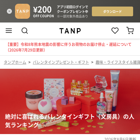
【重要】令和8年熊本地震の影響に伴うお荷物のお届け停止・遅延について
（2026年7月29日更新）
タンプホーム
>
バレンタインプレゼント・ギフト
>
趣味・ライフスタイル雑
絶対に喜ばれるバレンタインギフト（文房具）の人
気ランキング
2026年8月6日
更新