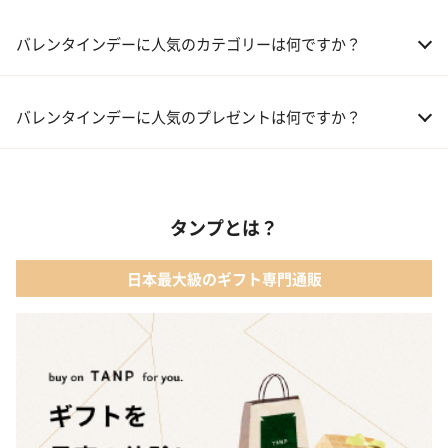
バレンタインデーに人気のカテゴリーは何ですか？
01 洋菓子・スイーツ
バレンタインデーに人気のプレゼントは何ですか？
02 メイクアップ
01 キューブラスク5個入 カラン
03 アルコール
タンプとは？
02 【名入れギフト】フラワーティントリップ［日本限定ピンクゴ
ールドパッケージ］
04 ファッション小物
日本最大級のギフト専門通販
03 ショコラフレナチュール
05 入浴剤・バスケア
04 ＜クランチチョコレート＞ダーク＆ミルク＆キャラメル＆ホワ
イト 60g
05 葉山のショコラ・カロ＜4個入＞