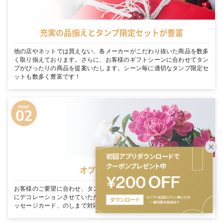
充実の品揃えとタンプ限定セットが豊富
他の店やネットでは買えない、各メーカーがこだわり抜いた商品を数多
く取り揃えております。さらに、お客様のギフトシーンに合わせてタン
プがぴったりの商品を提案いたします。シーン毎に適切なタンプ限定セ
ットも数多く豊富です！
オプションが豊富
お客様のご要望に合わせ、タンプ専門スタッフが1つ1つ手作業で丁寧
にデコレーションさせていただきます。ラッピングからお花の同梱、メ
ッセージカード、のしまで対応！