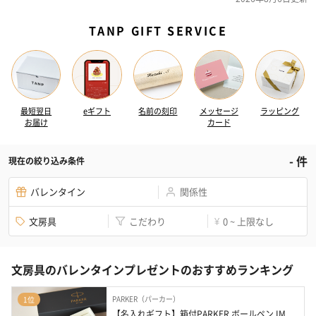
TANP GIFT SERVICE
最短翌日
eギフト
名前の刻印
メッセージ
ラッピング
お届け
カード
-
件
現在の絞り込み条件
バレンタイン
関係性
文房具
こだわり
0 ~ 上限なし
¥
文房具のバレンタインプレゼントのおすすめランキング
PARKER（パーカー）
1位
【名入れギフト】箱付PARKER ボールペン IM