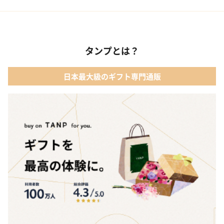
02 メイクアップ
01 キューブラスク5個入 カラン
03 アルコール
タンプとは？
02 【名入れギフト】フラワーティントリップ［日本限定ピンクゴ
ールドパッケージ］
04 ファッション小物
日本最大級のギフト専門通販
03 ショコラフレナチュール
05 入浴剤・バスケア
04 ＜クランチチョコレート＞ダーク＆ミルク＆キャラメル＆ホワ
イト 60g
05 葉山のショコラ・カロ＜4個入＞