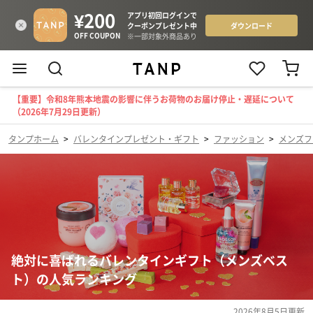
【重要】令和8年熊本地震の影響に伴うお荷物のお届け停止・遅延について
（2026年7月29日更新）
タンプホーム
>
バレンタインプレゼント・ギフト
>
ファッション
>
メンズフ
絶対に喜ばれるバレンタインギフト（メンズベス
ト）の人気ランキング
2026年8月5日
更新