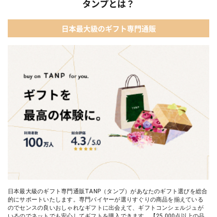
タンプとは？
02 【名入れギフト】フラワーティントリップ［日本限定ピンクゴ
ールドパッケージ］
04 ファッション小物
日本最大級のギフト専門通販
03 ショコラフレナチュール
05 入浴剤・バスケア
04 ＜クランチチョコレート＞ダーク＆ミルク＆キャラメル＆ホワ
イト 60g
05 葉山のショコラ・カロ＜4個入＞
日本最大級のギフト専門通販TANP（タンプ）があなたのギフト選びを総合
的にサポートいたします。専門バイヤーが選りすぐりの商品を揃えている
のでセンスの良いおしゃれなギフトに出会えて、ギフトコンシェルジュが
いるのでネットでも安心してギフトを購入できます。【25,000点以上の品