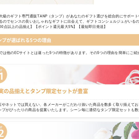
大級のギフト専門通販TANP（タンプ）があなたのギフト選びを総合的にサポー
るのでセンスの良いおしゃれなギフトに出会えて、ギフトコンシェルジュがいる
,000点以上の品揃え】【ポイント還元最大5%】【最短即日発送】
ンプが選ばれる5つの理由
では他のECサイトとは違った5つの特徴があります。その5つの理由を簡単にご紹
実の品揃えとタンプ限定セットが豊富
店やネットでは買えない、各メーカーがこだわり抜いた商品を数多く取り揃えてお
ンプがぴったりの商品を提案いたします。シーン毎に適切なタンプ限定セットも数