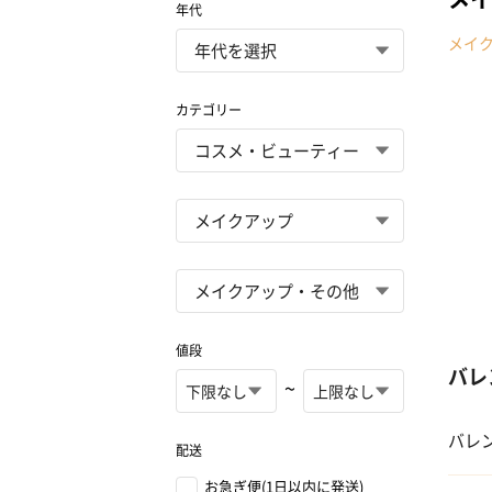
年代
メイ
カテゴリー
値段
バレ
~
バレ
配送
お急ぎ便(1日以内に発送)