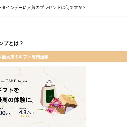
洋菓子・スイーツ
ンタインデーに人気のプレゼントは何ですか？
メイクアップ
キューブラスク5個入 カラン
アルコール
 【名入れギフト】フラワーティントリップ［日本限定ピンクゴールドパッ
ンプとは？
ファッション小物
ショコラフレナチュール
本最大級のギフト専門通販
入浴剤・バスケア
＜クランチチョコレート＞ダーク＆ミルク＆キャラメル＆ホワイト 60g
葉山のショコラ・カロ＜4個入＞