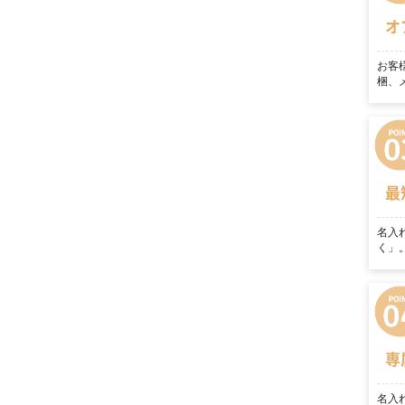
オ
お客
梱、
最
名入
く」
専
名入