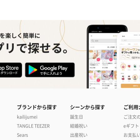
ブランドから探す
シーンから探す
ご利用
kailijumei
誕生日
ご注文
TANGLE TEEZER
結婚祝い
eギフト
Sears
出産祝い
お支払