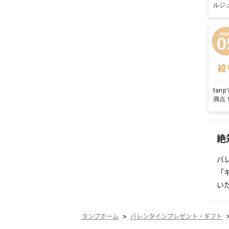
ルジ
絞
ta
満点
絶
バ
「
い
>
タンプホーム
バレンタインプレゼント・ギフト