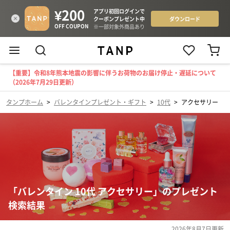
【重要】令和8年熊本地震の影響に伴うお荷物のお届け停止・遅延について
（2026年7月29日更新）
タンプホーム
>
バレンタインプレゼント・ギフト
>
10代
>
アクセサリー
「バレンタイン 10代 アクセサリー」のプレゼント
検索結果
2026年8月7日
更新