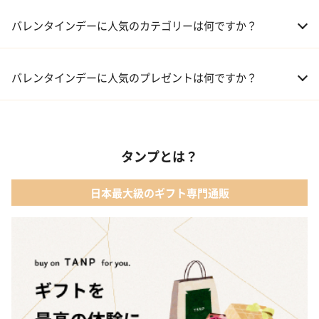
バレンタインデーに人気のカテゴリーは何ですか？
01 洋菓子・スイーツ
バレンタインデーに人気のプレゼントは何ですか？
02 メイクアップ
01 キューブラスク5個入 カラン
03 アルコール
タンプとは？
02 【名入れギフト】フラワーティントリップ［日本限定ピンクゴ
ールドパッケージ］
04 ファッション小物
日本最大級のギフト専門通販
03 ショコラフレナチュール
05 入浴剤・バスケア
04 ＜クランチチョコレート＞ダーク＆ミルク＆キャラメル＆ホワ
イト 60g
05 葉山のショコラ・カロ＜4個入＞