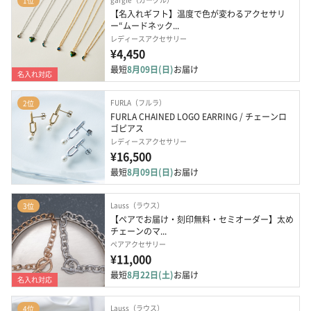
1位
【名入れギフト】温度で色が変わるアクセサリ
ー“ムードネック...
レディースアクセサリー
¥4,450
最短
8月09日(日)
お届け
名入れ対応
FURLA（フルラ）
2位
FURLA CHAINED LOGO EARRING / チェーンロ
ゴピアス
レディースアクセサリー
¥16,500
最短
8月09日(日)
お届け
Lauss（ラウス）
3位
【ペアでお届け・刻印無料・セミオーダー】太め
チェーンのマ...
ペアアクセサリー
¥11,000
最短
8月22日(土)
お届け
名入れ対応
Lauss（ラウス）
4位