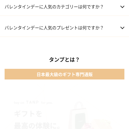
バレンタインデーに人気のカテゴリーは何ですか？
01 洋菓子・スイーツ
バレンタインデーに人気のプレゼントは何ですか？
02 メイクアップ
01 キューブラスク5個入 カラン
03 アルコール
タンプとは？
02 【名入れギフト】フラワーティントリップ［日本限定ピンクゴ
ールドパッケージ］
04 ファッション小物
日本最大級のギフト専門通販
03 ショコラフレナチュール
05 入浴剤・バスケア
04 ＜クランチチョコレート＞ダーク＆ミルク＆キャラメル＆ホワ
イト 60g
05 葉山のショコラ・カロ＜4個入＞