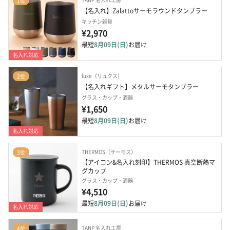
1位
【名入れ】Zalattoサーモラウンドタンブラー
キッチン雑貨
¥2,970
最短
8月09日(日)
お届け
名入れ対応
luxe（リュクス）
2位
【名入れギフト】メタルサーモタンブラー
グラス・カップ・酒器
¥1,650
最短
8月09日(日)
お届け
名入れ対応
THERMOS（サーモス）
3位
【アイコン&名入れ刻印】THERMOS 真空断熱マ
グカップ
グラス・カップ・酒器
¥4,510
最短
8月09日(日)
お届け
名入れ対応
TANP 名入れ工房
4位