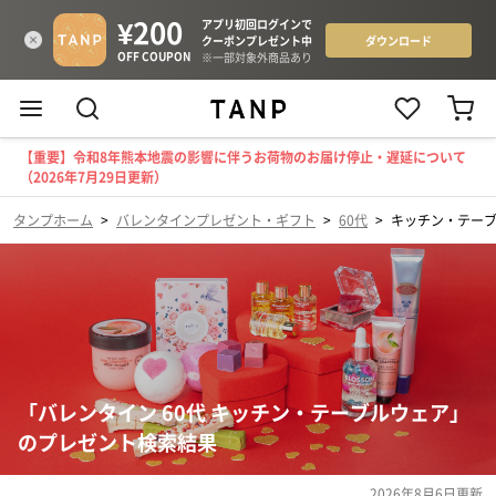
【重要】令和8年熊本地震の影響に伴うお荷物のお届け停止・遅延について
（2026年7月29日更新）
タンプホーム
>
バレンタインプレゼント・ギフト
>
60代
>
キッチン・テー
「バレンタイン 60代 キッチン・テーブルウェア」
のプレゼント検索結果
2026年8月6日
更新