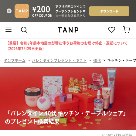
【重要】令和8年熊本地震の影響に伴うお荷物のお届け停止・遅延について
（2026年7月29日更新）
タンプホーム
>
バレンタインプレゼント・ギフト
>
40代
>
キッチン・テー
「バレンタイン 40代 キッチン・テーブルウェア」
のプレゼント検索結果
2026年8月9日
更新