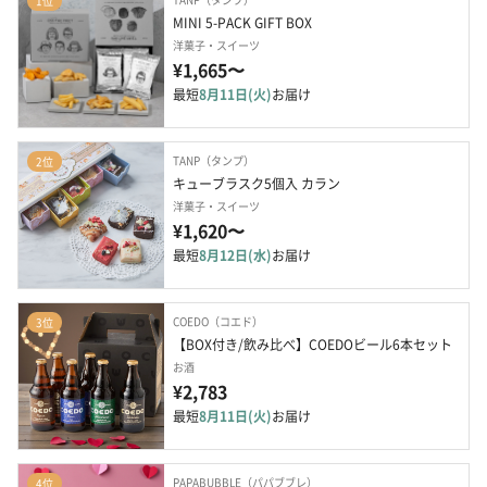
1位
MINI 5-PACK GIFT BOX
洋菓子・スイーツ
¥1,665〜
最短
8月11日(火)
お届け
TANP（タンプ）
2位
キューブラスク5個入 カラン
洋菓子・スイーツ
¥1,620〜
最短
8月12日(水)
お届け
COEDO（コエド）
3位
【BOX付き/飲み比べ】COEDOビール6本セット
お酒
¥2,783
最短
8月11日(火)
お届け
PAPABUBBLE（パパブブレ）
4位