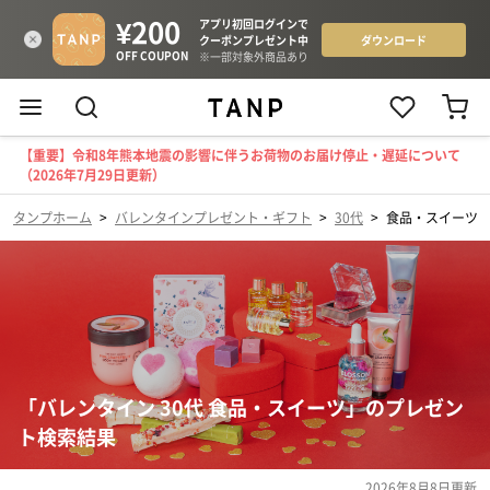
【重要】令和8年熊本地震の影響に伴うお荷物のお届け停止・遅延について
（2026年7月29日更新）
タンプホーム
>
バレンタインプレゼント・ギフト
>
30代
>
食品・スイーツ
「バレンタイン 30代 食品・スイーツ」のプレゼン
ト検索結果
2026年8月8日
更新