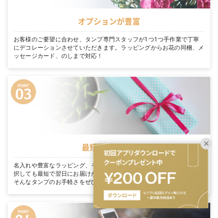
オプションが豊富
お客様のご要望に合わせ、タンプ専門スタッフが1つ1つ手作業で丁寧
にデコレーションさせていただきます。ラッピングからお花の同梱、メ
ッセージカード、のしまで対応！
最短翌日お届け
名入れや豊富なラッピング、そのまま渡せる完璧な装飾を たくさん選
択しても最短で翌日にお届けが可能です。「今日買って、明日届く」。
そんなタンプのお手軽さをぜひご体感ください。