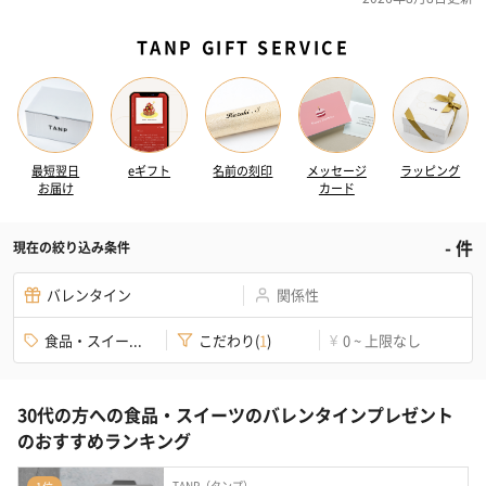
TANP GIFT SERVICE
最短翌日
eギフト
名前の刻印
メッセージ
ラッピング
お届け
カード
-
件
現在の絞り込み条件
バレンタイン
関係性
食品・スイー...
こだわり
(
1
)
0 ~ 上限なし
¥
30代の方への食品・スイーツのバレンタインプレゼント
のおすすめランキング
TANP（タンプ）