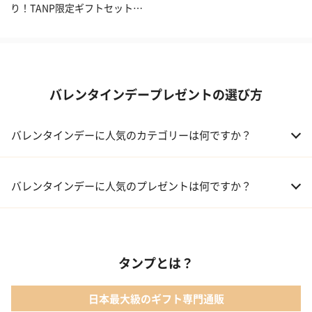
り！TANP限定ギフトセット特
集
バレンタインデープレゼントの選び方
バレンタインデーに人気のカテゴリーは何ですか？
01 洋菓子・スイーツ
バレンタインデーに人気のプレゼントは何ですか？
02 メイクアップ
01 キューブラスク5個入 カラン
03 アルコール
タンプとは？
02 【名入れギフト】フラワーティントリップ［日本限定ピンクゴ
ールドパッケージ］
04 ファッション小物
日本最大級のギフト専門通販