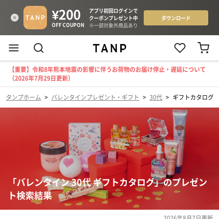
【重要】令和8年熊本地震の影響に伴うお荷物のお届け停止・遅延について
（2026年7月29日更新）
タンプホーム
>
バレンタインプレゼント・ギフト
>
30代
>
ギフトカタログ
「バレンタイン 30代 ギフトカタログ」のプレゼン
ト検索結果
2026年8月7日
更新