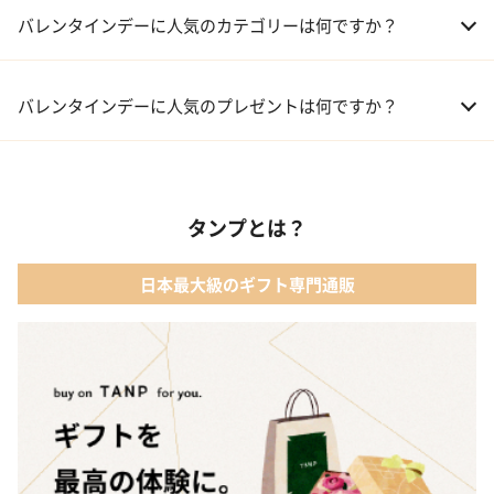
バレンタインデーに人気のカテゴリーは何ですか？
01 洋菓子・スイーツ
バレンタインデーに人気のプレゼントは何ですか？
02 メイクアップ
01 キューブラスク5個入 カラン
03 アルコール
タンプとは？
02 【名入れギフト】フラワーティントリップ［日本限定ピンクゴ
ールドパッケージ］
04 ファッション小物
日本最大級のギフト専門通販
03 ショコラフレナチュール
05 入浴剤・バスケア
04 ＜クランチチョコレート＞ダーク＆ミルク＆キャラメル＆ホワ
イト 60g
05 葉山のショコラ・カロ＜4個入＞