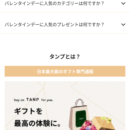
バレンタインデーに人気のカテゴリーは何ですか？
01 洋菓子・スイーツ
バレンタインデーに人気のプレゼントは何ですか？
02 メイクアップ
01 キューブラスク5個入 カラン
03 アルコール
タンプとは？
02 【名入れギフト】フラワーティントリップ［日本限定ピンクゴ
ールドパッケージ］
04 ファッション小物
日本最大級のギフト専門通販
03 ショコラフレナチュール
05 入浴剤・バスケア
04 ＜クランチチョコレート＞ダーク＆ミルク＆キャラメル＆ホワ
イト 60g
05 葉山のショコラ・カロ＜4個入＞