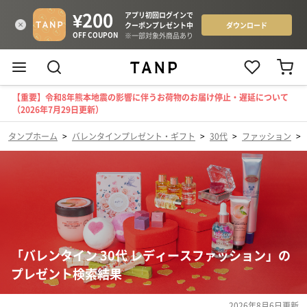
【重要】令和8年熊本地震の影響に伴うお荷物のお届け停止・遅延について
（2026年7月29日更新）
タンプホーム
>
バレンタインプレゼント・ギフト
>
30代
>
ファッション
>
「バレンタイン 30代 レディースファッション」の
プレゼント検索結果
2026年8月6日
更新