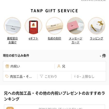
TANP GIFT SERVICE
最短翌日
eギフト
名前の刻印
メッセージ
ラッピング
お届け
カード
-
件
現在の絞り込み条件
内祝い
兄
肉加工品・そ...
こだわり
0 ~ 上限なし
¥
兄への肉加工品・その他の内祝いプレゼントのおすすめラ
ンキング
DEAN & DELUCA（ディーン & デルーカ）