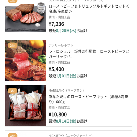
1位
ローストビーフ＆トリュフソルトギフトセット＜
冷凍/産直便＞
精肉・肉加工品
¥7,236
最短
8月20日(木)
お届け
アデリー冬ギフト
2位
ラ・ロシェル　坂井宏行監修　ローストビーフと
ガーリックペ...
精肉・肉加工品
¥5,400
最短
1月01日(金)
お届け
MARBLANC（マーブラン）
3位
あなただけのローストビーフキット（赤身&霜降
り）600g
精肉・肉加工品
¥10,800
最短
8月14日(金)
お届け
NICKJERKY（ニックジャーキー）
4位