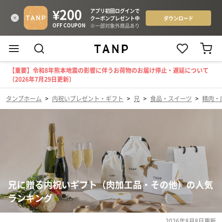
【重要】令和8年熊本地震の影響に伴うお荷物のお届け停止・遅延について
（2026年7月29日更新）
タンプホーム
>
内祝いプレゼント・ギフト
>
兄
>
食品・スイーツ
>
精肉・
兄に贈る内祝いギフト（肉加工品・その他）の人気
ランキング
2026年8月8日
更新