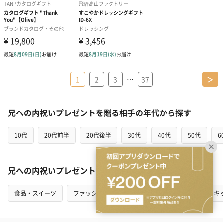
…
1
2
3
37
＞
兄への内祝いプレゼントを贈る相手の年代から探す
10代
20代前半
20代後半
30代
40代
50代
6
兄への内祝いプレゼントをカテゴリから探す
食品・スイーツ
ファッション
インテリア
花・植物
キ