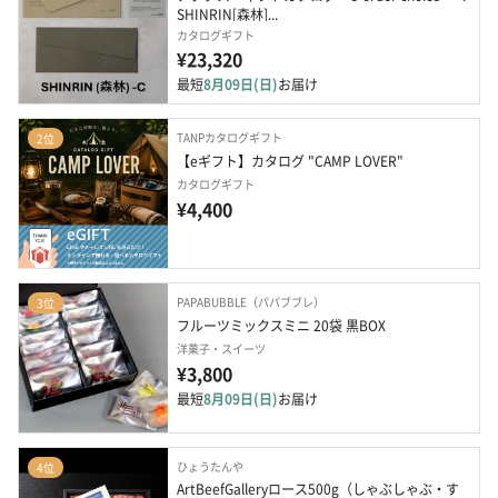
SHINRIN[森林]...
カタログギフト
¥23,320
最短
8月09日(日)
お届け
TANPカタログギフト
2位
【eギフト】カタログ "CAMP LOVER"
カタログギフト
¥4,400
PAPABUBBLE（パパブブレ）
3位
フルーツミックスミニ 20袋 黒BOX　
洋菓子・スイーツ
¥3,800
最短
8月09日(日)
お届け
ひょうたんや
4位
ArtBeefGalleryロース500g（しゃぶしゃぶ・す