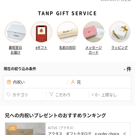
TANP GIFT SERVICE
最短翌日
eギフト
名前の刻印
メッセージ
ラッピング
お届け
カード
-
件
現在の絞り込み条件
内祝い
兄
カテゴリ
こだわり
0 ~ 上限なし
¥
兄への内祝いプレゼントのおすすめランキング
ACTUS（アクタス）
1位
アクタス　ギフトカタログ　e-order choice　＜