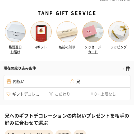
TANP GIFT SERVICE
最短翌日
eギフト
名前の刻印
メッセージ
ラッピング
お届け
カード
-
件
現在の絞り込み条件
内祝い
兄
ギフトデコレ...
こだわり
0 ~ 上限なし
¥
兄へのギフトデコレーションの内祝いプレゼントを相手の
好みに合わせて選ぶ