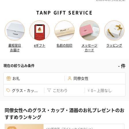
TANP GIFT SERVICE
最短翌日
eギフト
名前の刻印
メッセージ
ラッピング
お届け
カード
-
件
現在の絞り込み条件
お礼
同僚女性
グラス・カッ...
こだわり
0 ~ 上限なし
¥
同僚女性へのグラス・カップ・酒器のお礼プレゼントのお
すすめランキング
aito製作所（アイトーセイサクショ）