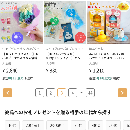
…
＜
1
2
3
4
44
＞
彼氏へのお礼プレゼントを贈る相手の年代から探す
10代
20代前半
20代後半
30代
40代
50代
6