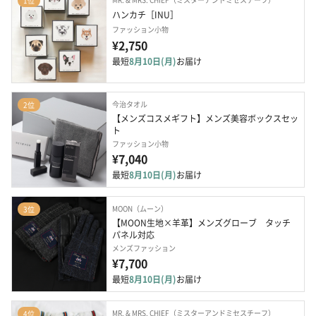
1位
ハンカチ［INU］
ファッション小物
¥2,750
最短
8月10日(月)
お届け
今治タオル
2位
【メンズコスメギフト】メンズ美容ボックスセッ
ト
ファッション小物
¥7,040
最短
8月10日(月)
お届け
MOON（ムーン）
3位
【MOON生地×羊革】メンズグローブ　タッチ
パネル対応
メンズファッション
¥7,700
最短
8月10日(月)
お届け
MR. & MRS. CHIEF（ミスターアンドミセスチーフ）
4位