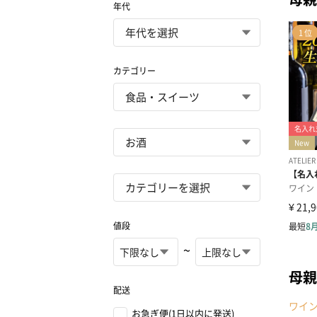
年代
カテゴリー
値段
~
母親
配送
ワイ
お急ぎ便(1日以内に発送)