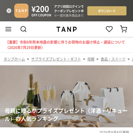
【重要】令和8年熊本地震の影響に伴うお荷物のお届け停止・遅延について
（2026年7月29日更新）
タンプホーム
>
サプライズプレゼント・ギフト
>
母親
>
食品・スイーツ
>
母親に贈るサプライズプレゼント（洋酒・リキュー
ル）の人気ランキング
2026年8月8日
更新