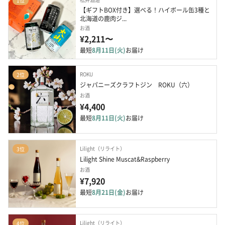
1位
【ギフトBOX付き】選べる！ハイボール缶3種と
北海道の鹿肉ジ...
お酒
¥2,211〜
最短
8月11日(火)
お届け
ROKU
2位
ジャパニーズクラフトジン　ROKU（六）
お酒
¥4,400
最短
8月11日(火)
お届け
Lilight（リライト）
3位
Lilight Shine Muscat&Raspberry
お酒
¥7,920
最短
8月21日(金)
お届け
Lilight（リライト）
4位