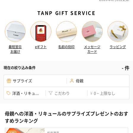
TANP GIFT SERVICE
最短翌日
eギフト
名前の刻印
メッセージ
ラッピング
お届け
カード
-
件
現在の絞り込み条件
サプライズ
母親
洋酒・リキュ...
こだわり
0 ~ 上限なし
¥
母親への洋酒・リキュールのサプライズプレゼントのおす
すめランキング
松井酒造