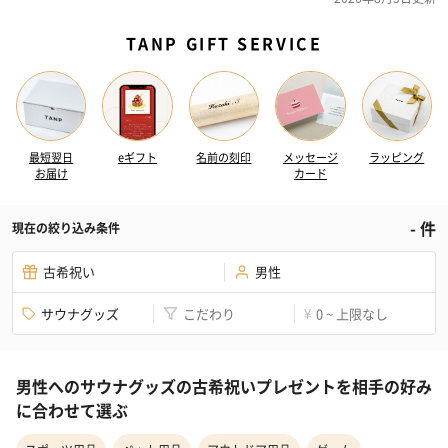
TANP GIFT SERVICE
最短翌日
eギフト
名前の刻印
メッセージ
ラッピング
お届け
カード
-
件
現在の絞り込み条件
古希祝い
男性
サウナグッズ
こだわり
0 ~ 上限なし
¥
男性へのサウナグッズの古希祝いプレゼントを相手の好み
に合わせて選ぶ