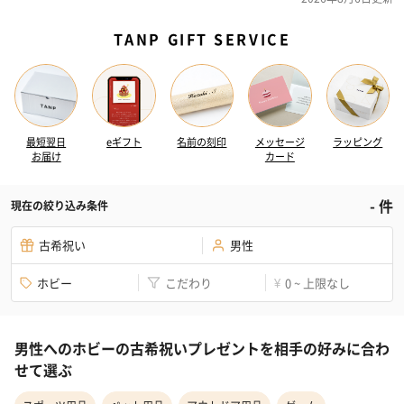
TANP GIFT SERVICE
最短翌日
eギフト
名前の刻印
メッセージ
ラッピング
お届け
カード
-
件
現在の絞り込み条件
古希祝い
男性
ホビー
こだわり
0 ~ 上限なし
¥
男性へのホビーの古希祝いプレゼントを相手の好みに合わ
せて選ぶ