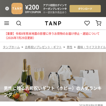
【重要】令和8年熊本地震の影響に伴うお荷物のお届け停止・遅延について
（2026年7月29日更新）
タンプホーム
>
古希祝いプレゼント・ギフト
>
男性
>
趣味・ライフスタイル
男性に贈る古希祝いギフト（ホビー）の人気ランキ
ング
2026年8月6日
更新