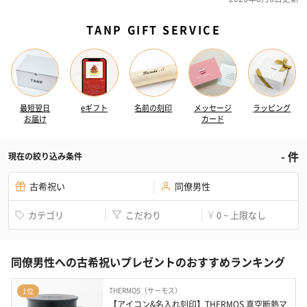
TANP GIFT SERVICE
最短翌日
eギフト
名前の刻印
メッセージ
ラッピング
お届け
カード
-
件
現在の絞り込み条件
古希祝い
同僚男性
カテゴリ
こだわり
0 ~ 上限なし
¥
同僚男性への古希祝いプレゼントのおすすめランキング
THERMOS（サーモス）
1位
【アイコン&名入れ刻印】THERMOS 真空断熱マ