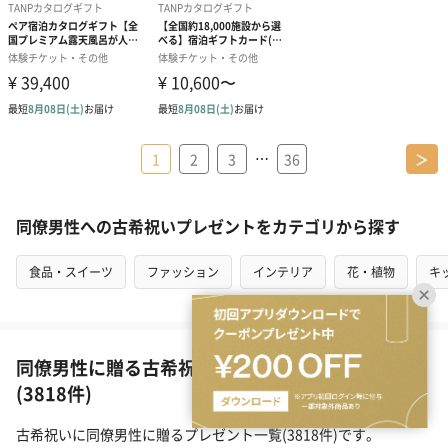
…
1
2
3
36
＞
同僚男性への古希祝いプレゼントをカテゴリから探す
食品・スイーツ
ファッション
インテリア
花・植物
キ
同僚男性に贈る古希祝いギフトの人気ランキング
(3818件)
古希祝いに同僚男性に贈るプレゼント一覧(3818件)です。