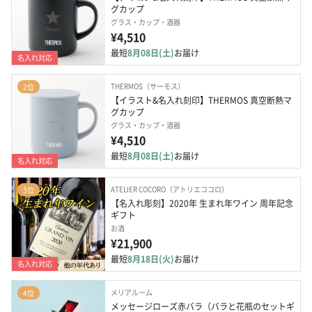
グカップ
グラス・カップ・酒器
¥4,510
最短
8月08日(土)
お届け
名入れ対応
THERMOS（サーモス）
2位
【イラスト&名入れ刻印】THERMOS 真空断熱マ
グカップ
グラス・カップ・酒器
¥4,510
最短
8月08日(土)
お届け
名入れ対応
ATELIER COCORO（アトリエココロ）
3位
【名入れ彫刻】2020年 生まれ年ワイン 周年記念
ギフト
お酒
¥21,900
最短
8月18日(火)
お届け
名入れ対応
メリアルーム
4位
メッセージローズ赤バラ（バラと花瓶のセットギ