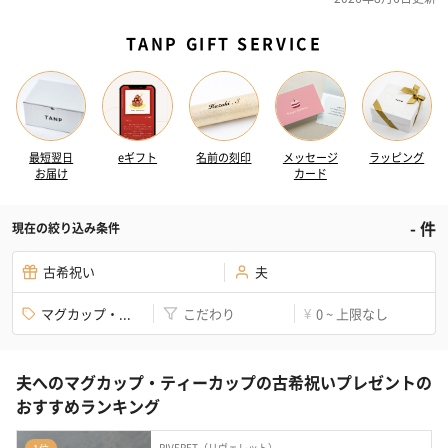
TANP GIFT SERVICE
最短翌日
eギフト
名前の刻印
メッセージ
ラッピング
お届け
カード
-
件
現在の絞り込み条件
古希祝い
夫
マグカップ・...
こだわり
0 ~ 上限なし
¥
夫へのマグカップ・ティーカップの古希祝いプレゼントの
おすすめランキング
RIVERET（リヴェレット）