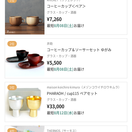
1位
コーヒーカップ＜ペア＞
グラス・カップ・酒器
¥7,260
最短
8月08日(土)
お届け
井助
2位
コーヒーカップ＆ソーサーセット ゆがみ
グラス・カップ・酒器
¥5,500
最短
8月08日(土)
お届け
maison koichiro kimura（メゾンコウイチロウキムラ）
3位
PHARAOH / cup115 ペアセット
グラス・カップ・酒器
¥33,000
最短
8月12日(水)
お届け
THERMOS（サーモス）
4位