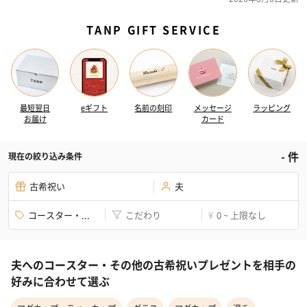
TANP GIFT SERVICE
最短翌日
eギフト
名前の刻印
メッセージ
ラッピング
お届け
カード
-
件
現在の絞り込み条件
古希祝い
夫
コースター・...
こだわり
0 ~ 上限なし
¥
夫へのコースター・その他の古希祝いプレゼントを相手の
好みに合わせて選ぶ