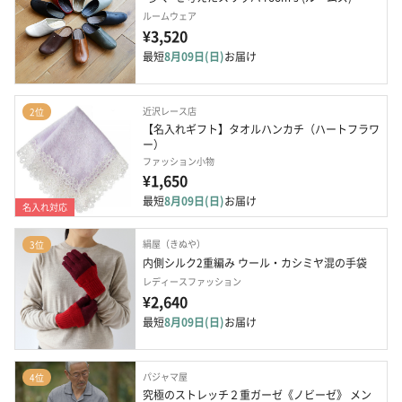
ルームウェア
¥3,520
最短
8月09日(日)
お届け
近沢レース店
2位
【名入れギフト】タオルハンカチ（ハートフラワ
ー）
ファッション小物
¥1,650
最短
8月09日(日)
お届け
名入れ対応
絹屋（きぬや）
3位
内側シルク2重編み ウール・カシミヤ混の手袋
レディースファッション
¥2,640
最短
8月09日(日)
お届け
パジャマ屋
4位
究極のストレッチ２重ガーゼ《ノビーゼ》 メン