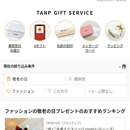
TANP GIFT SERVICE
最短翌日
eギフト
名前の刻印
メッセージ
ラッピング
お届け
カード
-
件
現在の絞り込み条件
敬老の日
関係性
ファッション
こだわり
0 ~ 上限なし
¥
ファッションの敬老の日プレゼントのおすすめランキング
FRONTIER（フロンティア）
1位
“歩く”を考えたスリッパ room's (ルームズ)