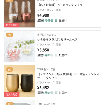
1位
【名入れ無料】ペアガラスタンブラー
グラス・カップ・酒器
¥4,980
最短
8月09日(日)
お届け
名入れ対応
東洋佐々木ガラス
2位
ゆらゆらグラス(フルリールペア)
グラス・カップ・酒器
¥3,850
最短
8月09日(日)
お届け
TANP 名入れ工房
3位
【デザイン入り名入れ無料】ペア真空ステンレス
サーモタンブラー
グラス・カップ・酒器
¥5,452
最短
8月09日(日)
お届け
名入れ対応
TANP 名入れ工房
4位