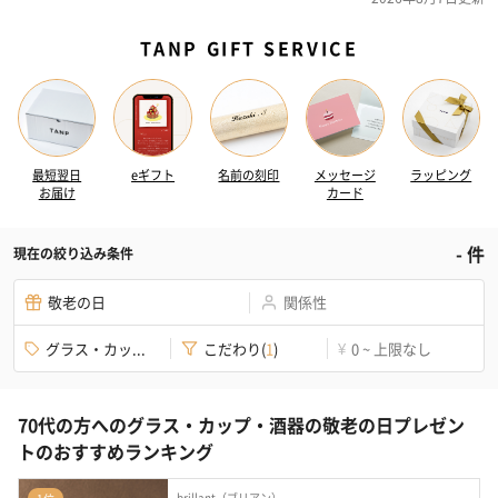
TANP GIFT SERVICE
最短翌日
eギフト
名前の刻印
メッセージ
ラッピング
お届け
カード
-
件
現在の絞り込み条件
敬老の日
関係性
グラス・カッ...
こだわり
(
1
)
0 ~ 上限なし
¥
70代の方へのグラス・カップ・酒器の敬老の日プレゼン
トのおすすめランキング
brillant（ブリアン）