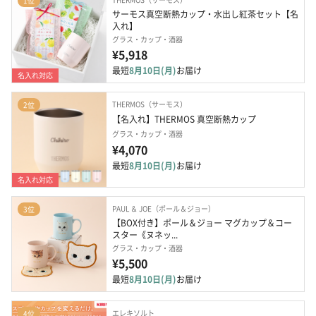
1位
サーモス真空断熱カップ・水出し紅茶セット【名
入れ】
グラス・カップ・酒器
¥5,918
最短
8月10日(月)
お届け
名入れ対応
THERMOS（サーモス）
2位
【名入れ】THERMOS 真空断熱カップ
グラス・カップ・酒器
¥4,070
最短
8月10日(月)
お届け
名入れ対応
PAUL ＆ JOE（ポール＆ジョー）
3位
【BOX付き】ポール＆ジョー マグカップ＆コー
スター《ヌネッ...
グラス・カップ・酒器
¥5,500
最短
8月10日(月)
お届け
エレキソルト
4位