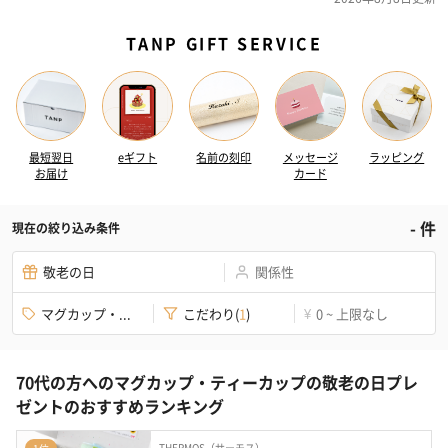
TANP GIFT SERVICE
最短翌日
eギフト
名前の刻印
メッセージ
ラッピング
お届け
カード
-
件
現在の絞り込み条件
敬老の日
関係性
マグカップ・...
こだわり
(
1
)
0 ~ 上限なし
¥
70代の方へのマグカップ・ティーカップの敬老の日プレ
ゼントのおすすめランキング
THERMOS（サーモス）