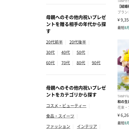
母親へのその他内祝いプレゼ
ントを贈る相手の年代から探
す
20代前半
|
20代後半
|
30代
|
40代
|
50代
|
60代
|
70代
|
80代
|
90代
母親へのその他内祝いプレゼ
ントをカテゴリから探す
コスメ・ビューティー
|
食品・スイーツ
|
ファッション
|
インテリア
|