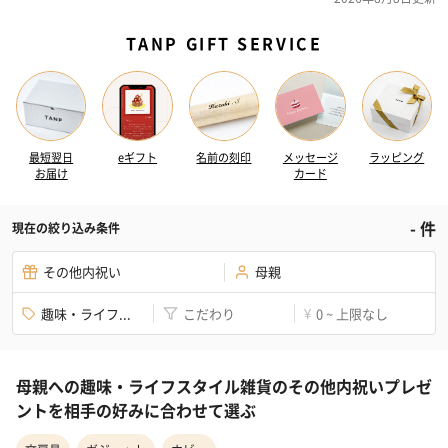
TANP GIFT SERVICE
最短翌日
eギフト
名前の刻印
メッセージ
ラッピング
お届け
カード
-
件
現在の絞り込み条件
その他内祝い
母親
趣味・ライフ...
こだわり
0 ~ 上限なし
¥
母親への趣味・ライフスタイル雑貨のその他内祝いプレゼ
ントを相手の好みに合わせて選ぶ