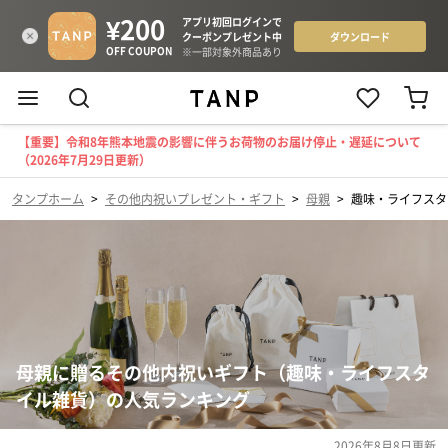
【重要】令和8年熊本地震の影響に伴うお荷物のお届け停止・遅延について
（2026年7月29日更新）
タンプホーム
>
その他内祝いプレゼント・ギフト
>
母親
>
趣味・ライフスタ
母親に贈るその他内祝いギフト（趣味・ライフスタ
イル雑貨）の人気ランキング
2026年8月8日
更新